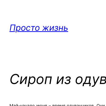
Перейти
к
содержимому
Просто жизнь
Сироп из оду
Май-начало июня – время одуванчиков. Они