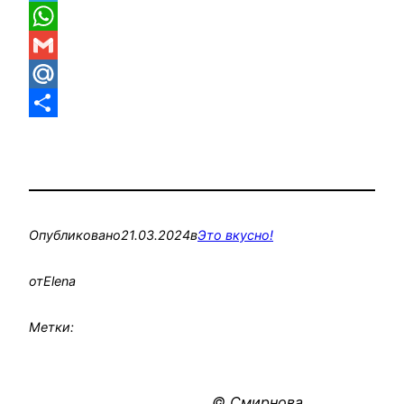
Telegram
WhatsApp
Gmail
Mail.Ru
Отправить
Опубликовано
21.03.2024
в
Это вкусно!
от
Elena
Метки:
© Смирнова