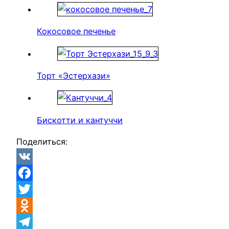
Кокосовое печенье
Торт «Эстерхази»
Бискотти и кантуччи
Поделиться:
VK
Facebook
Twitter
Odnoklassniki