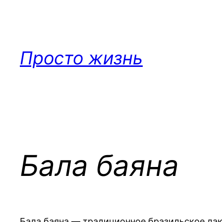
Перейти
к
содержимому
Просто жизнь
Бала баяна
Бала баяна — традиционное бразильское ла