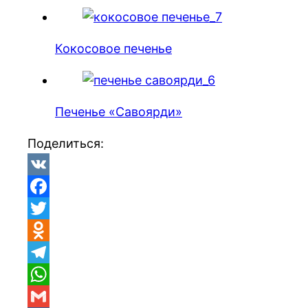
Кокосовое печенье
Печенье «Савоярди»
Поделиться:
VK
Facebook
Twitter
Odnoklassniki
Telegram
WhatsApp