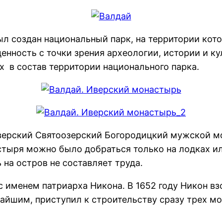
л создан национальный парк, на территории кото
енность с точки зрения археологии, истории и к
 в состав территории национального парка.
верский Святоозерский Богородицкий мужской м
стыря можно было добраться только на лодках и
 на остров не составляет труда.
с именем патриарха Никона. В 1652 году Никон в
йшим, приступил к строительству сразу трех мон