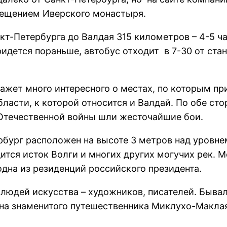
сещением Иверского монастыря.
кт-Петербурга до Валдая 315 километров – 4-5 ча
придется пораньше, автобус отходит в 7-30 от ст
ажет много интересного о местах, по которым пр
ласти, к которой относится и Валдай. По обе ст
 Отечественной войны шли жесточайшие бои.
рбург расположен на высоте 3 метров над уровн
ится исток Волги и многих других могучих рек. 
дна из резиденций российского президента.
людей искусства – художников, писателей. Бывали
ина знаменитого путешественника Миклухо-Макла