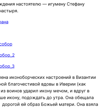
ждения настоятелю — игумену Стефану
настыря.
мена иконоборческих настроений в Византии
ной благочестивой вдовы в Иверии (как
из воинов ударил икону мечом, и вдруг в
ьше икону, подождать до утра. Она обещала
 дорогой ей образ Божьей матери. Она взяла