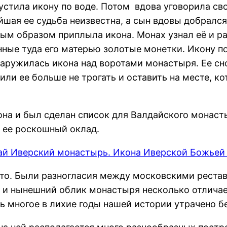
устила икону по воде. Потом вдова уговорила сво
шая ее судьба неизвестна, а сын вдовы добрался
ным образом приплыла икона. Монах узнал её и р
нные туда его матерью золотые монетки. Икону по
ружилась икона над воротами монастыря. Ее снов
или ее больше не трогать и оставить на месте, к
она и был сделан список для Валдайского монасты
 ее роскошный оклад.
то. Были разногласия между московскими рестав
и нынешний облик монастыря несколько отличает
дь многое в лихие годы нашей истории утрачено б