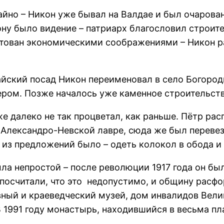
йно – Никон уже бывал на Валдае и был очарован 
у было видение – патриарх благословил строите
иктован экономическими соображениями – Никон 
ский посад Никон переименовал в село Богороди
зером. Позже началось уже каменное строительств
е далеко не так процветал, как раньше. Пётр ра
 Александро-Невской лавре, сюда же был переве
 из предложений было – одеть колокол в обода и 
а непростой – после революции 1917 года он был
 посчитали, что это недопустимо, и общину расф
ный и краеведческий музей, дом инвалидов Вели
В 1991 году монастырь, находившийся в весьма п