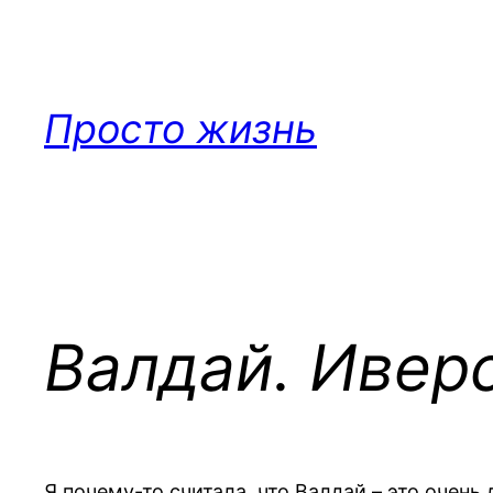
Перейти
к
содержимому
Просто жизнь
Валдай. Ивер
Я почему-то считала, что Валдай – это очен