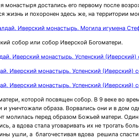
я монастыря достались его первому после возро
я жизнь и похоронен здесь же, на территории мо
кий собор или собор Иверской Богоматери.
атери, которой посвящен собор. В 9 веке во вре
 и уничтожали образа. Ворвались они и в дом од
нт молилась перед образом Божьей матери. Один 
сь, а вдова стала уговаривать их не трогать бол
Воины ушли, а благочестивая вдова решила спасти