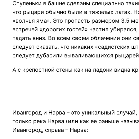
Ступеньки в башне сделаны специально таки
что рыцари обычно были в тяжелых латах. Но
«волчья яма». Это пропасть размером 3,5 м
встречей «дорогих гостей» настил убирался,
падать вниз. Во всем своем облачении они с
следует сказать, что никаких «садистских ш
следует дубасили вываливающихся рыцарей
А с крепостной стены как на ладони видна к
Ивангород и Нарва – это уникальный случай, 
только река Нарва (или как ее раньше назыв
Ивангород, справа – Нарва: