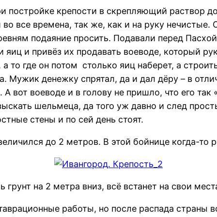
ри постройке крепости в скрепляющий раствор до
о все времена, так же, как и на руку нечистые.
евням подаяние просить. Подавали перед Пасхой, 
и яиц и привёз их продавать воеводе, который р
 а то где он потом столько яиц наберет, а строи
а. Мужик денежку спрятал, да и дал дёру – в отли
А вот воеводе и в голову не пришло, что его так 
зыскать шельмеца, да того уж давно и след прост
стные стены и по сей день стоят.
еличился до 2 метров. В этой бойнице когда-то 
 грунт на 2 метра вниз, всё встанет на свои мест
таврационные работы, но после распада страны в