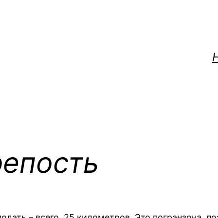
репость
одать – всего 25 километров. Это погранзона, по