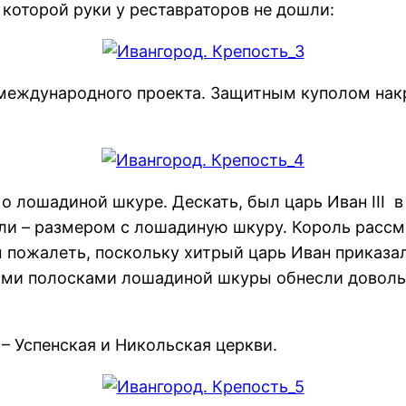
о которой руки у реставраторов не дошли:
международного проекта. Защитным куполом накр
о лошадиной шкуре. Дескать, был царь Иван III в
ли – размером с лошадиную шкуру. Король рассм
 пожалеть, поскольку хитрый царь Иван приказа
ными полосками лошадиной шкуры обнесли доволь
– Успенская и Никольская церкви.