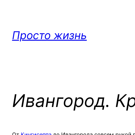
Перейти
к
содержимому
Просто жизнь
Ивангород. К
От
Кингисеппа
до Ивангорода совсем рукой п