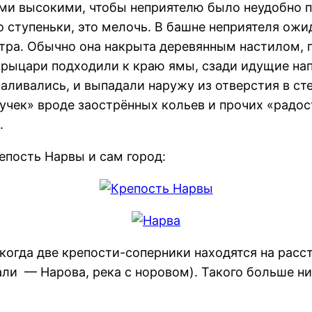
ми высокими, чтобы неприятелю было неудобно п
 ступеньки, это мелочь. В башне неприятеля ожи
етра. Обычно она накрыта деревянным настилом, 
 рыцари подходили к краю ямы, сзади идущие нап
валивались, и выпадали наружу из отверстия в ст
тучек» вроде заострённых кольев и прочих «радос
.
репость Нарвы и сам город:
когда две крепости-соперники находятся на расст
али — Нарова, река с норовом). Такого больше ни