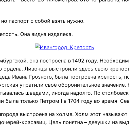
но паспорт с собой взять нужно.
епость. Она видна издалека.
мбургской, она построена в 1492 году. Необходи
о ордена. Ливонцы выстроили здесь свою крепос
 деда Ивана Грозного, была построена крепость, 
ургская утратили своё оборонительное значение. 
тывалась шведами, иногда надолго. По столбовс
ии была только Петром I в 1704 году во время Се
нгорода выстроена на холме. Холм этот называют
дочерей-красавиц. Цель понятна – девушки на вы