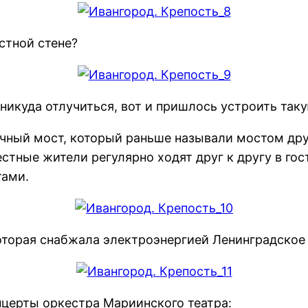
остной стене?
никуда отлучиться, вот и пришлось устроить так
ичный мост, который раньше называли мостом дру
тные жители регулярно ходят друг к другу в гост
тами.
которая снабжала электроэнергией Ленинградское
нцерты оркестра Мариинского театра: